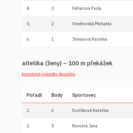
4.
3
Falharová Pavla
5.
2
Vondrovská Michaela
6.
1
Jirmanová Karolína
atletika (ženy) – 100 m překážek
kompletní výsledky disciplíny
Pořadí
Body
Sportovec
1.
6
Dvořáková Kateřina
2.
5
Novotná Jana