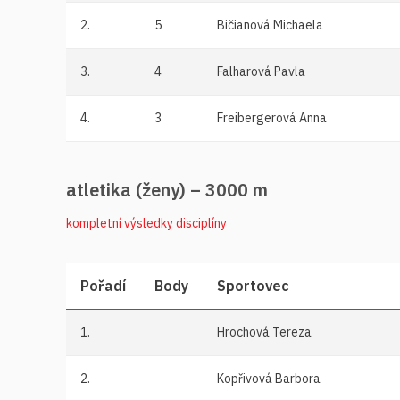
2.
5
Bičianová Michaela
3.
4
Falharová Pavla
4.
3
Freibergerová Anna
atletika (ženy) – 3000 m
kompletní výsledky disciplíny
Pořadí
Body
Sportovec
1.
Hrochová Tereza
2.
Kopřivová Barbora