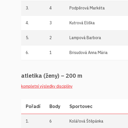
3.
4
Podpěrová Markéta
4.
3
Kutrová Eliška
5.
2
Lampová Barbora
6.
1
Brisudová Anna Mária
atletika (ženy) – 200 m
kompletní výsledky disciplíny
Pořadí
Body
Sportovec
1.
6
Kolářová Štěpánka