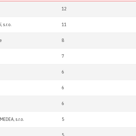
12
 s.r.o.
11
e
8
7
6
6
6
MEDEA, s.r.o.
5
5