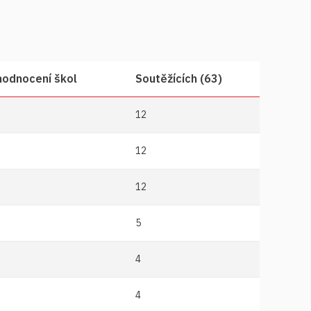
hodnocení škol
Soutěžících (63)
12
12
12
5
4
4