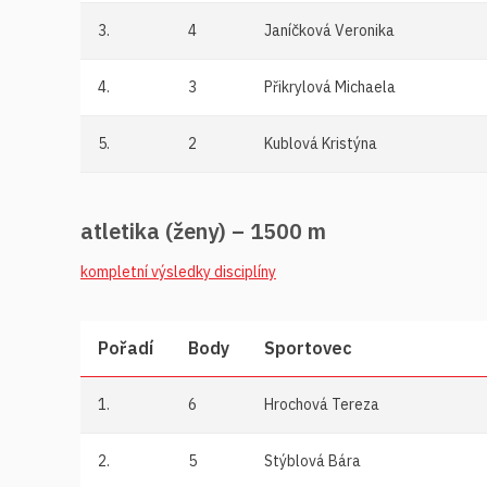
3.
4
Janíčková Veronika
4.
3
Přikrylová Michaela
5.
2
Kublová Kristýna
atletika (ženy) – 1500 m
kompletní výsledky disciplíny
Pořadí
Body
Sportovec
1.
6
Hrochová Tereza
2.
5
Stýblová Bára