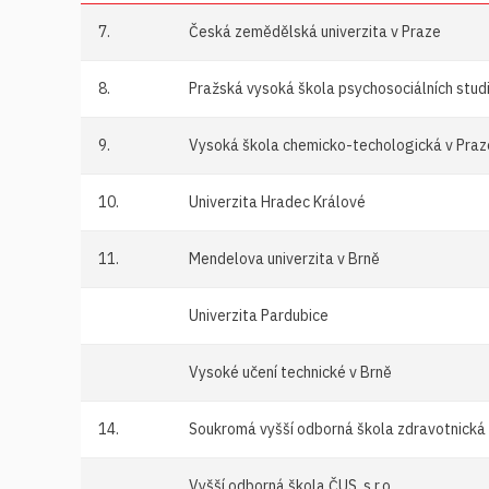
7.
Česká zemědělská univerzita v Praze
8.
Pražská vysoká škola psychosociálních studií,
9.
Vysoká škola chemicko-techologická v Praz
10.
Univerzita Hradec Králové
11.
Mendelova univerzita v Brně
Univerzita Pardubice
Vysoké učení technické v Brně
14.
Soukromá vyšší odborná škola zdravotnická 
Vyšší odborná škola ČUS, s.r.o.