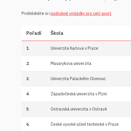
Prohlédněte si i
podrobné výsledky pro celý sport
.
Pořadí
Škola
1
.
Univerzita Karlova v Praze
2
.
Masarykova univerzita
3
.
Univerzita Palackého Olomouc
4
.
Západočeská univerzita v Plzni
5
.
Ostravská univerzita v Ostravě
6
.
České vysoké učení technické v Praze