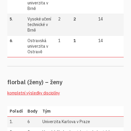
univerzita v
Brně
5
.
Vysoké učení
2
2
14
technické v
Brně
6
.
Ostravská
1
1
14
univerzita v
Ostravě
florbal (ženy) – ženy
kompletní výsledky disciplíny
Pořadí
Body
Tým
1.
6
Univerzita Karlova v Praze