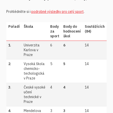
Prohlédněte si i
podrobné výsledky pro celý sport
.
Pořadí
Škola
Body
Body do
Soutěžících
za
hodnocení
(84)
sport
škol
1
.
Univerzita
6
6
14
Karlova v
Praze
2
.
Vysoká škola
5
5
14
chemicko-
techologická
v Praze
3
.
České vysoké
4
4
14
učení
technické v
Praze
4
.
Mendelova
3
3
14